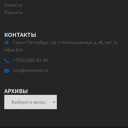
Новости
Проекты
КОНТАКТЫ
Санкт-Петербург, пр-т Непокорённых, д. 49, лит. А,
офис 814
+7(812)425-62-34
info@rumintek.ru
АРХИВЫ
Архивы