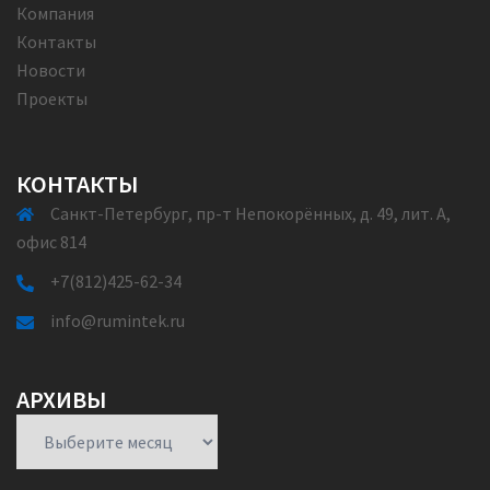
Компания
Контакты
Новости
Проекты
КОНТАКТЫ
Санкт-Петербург, пр-т Непокорённых, д. 49, лит. А,
офис 814
+7(812)425-62-34
info@rumintek.ru
АРХИВЫ
Архивы